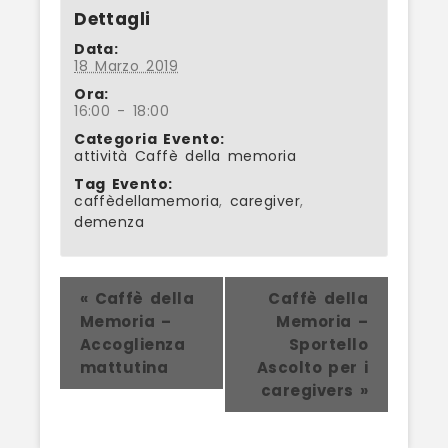
Dettagli
Data:
18 Marzo 2019
Ora:
16:00 - 18:00
Categoria Evento:
attività Caffè della memoria
Tag Evento:
caffèdellamemoria
,
caregiver
,
demenza
Evento
«
Caffè della
Caffè della
Memoria –
Memoria –
Navigation
Accoglienza
Sportello
mattutina
Ascolto per i
caregivers
»