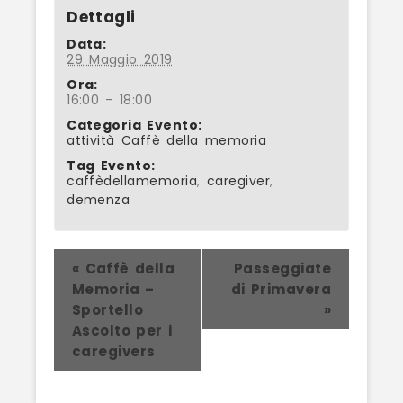
Dettagli
Data:
29 Maggio 2019
Ora:
16:00 - 18:00
Categoria Evento:
attività Caffè della memoria
Tag Evento:
caffèdellamemoria
,
caregiver
,
demenza
Evento
«
Caffè della
Passeggiate
Memoria –
di Primavera
Navigation
Sportello
»
Ascolto per i
caregivers