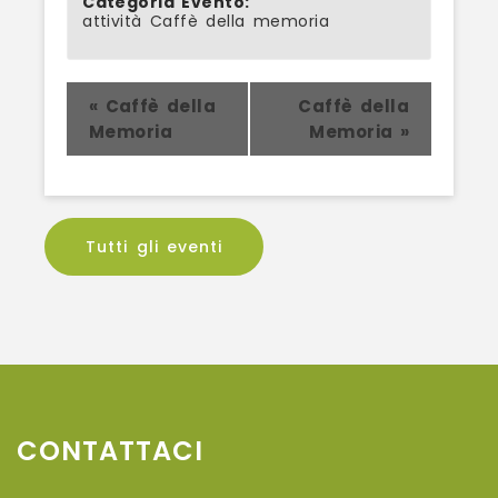
Categoria Evento:
attività Caffè della memoria
Evento
«
Caffè della
Caffè della
Memoria
Memoria
»
Navigation
Tutti gli eventi
CONTATTACI