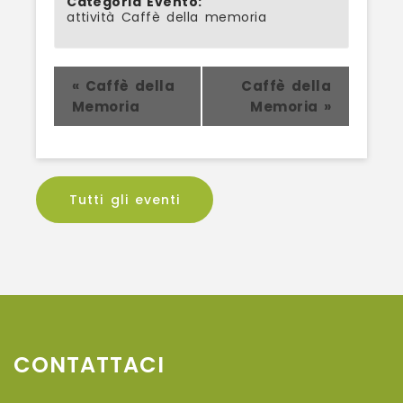
Categoria Evento:
attività Caffè della memoria
Evento
«
Caffè della
Caffè della
Memoria
Memoria
»
Navigation
Tutti gli eventi
CONTATTACI