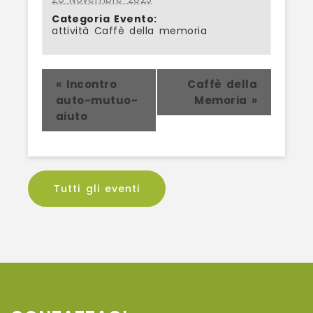
Categoria Evento:
attività Caffè della memoria
Evento
«
Incontro
Caffè della
auto-mutuo-
Memoria
»
Navigation
aiuto
Tutti gli eventi