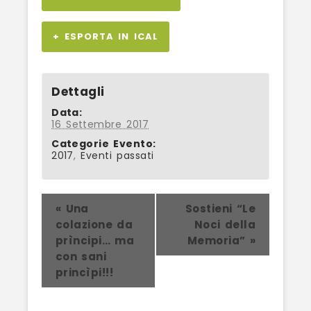
+ ESPORTA IN ICAL
Dettagli
Data:
16 Settembre 2017
Categorie Evento:
2017
,
Eventi passati
Evento
«
Una
Sostieni “Le
colazione da
Noci della
Navigation
prìncipi… ma
Memoria”
»
con sani
princìpi!!!