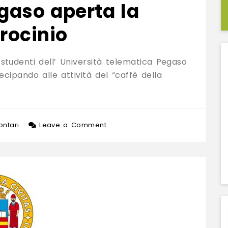
gaso aperta la
rocinio
 studenti dell’ Università telematica Pegaso
tecipando alle attività del “caffè della
on
ontari
Leave a Comment
Anche
con
UniPegaso
aperta
la
convenzione
di