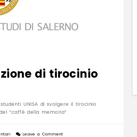
tirocinio
ione di tirocinio
studenti UNISA di svolgere il tirocinio
 del “caffè della memoria”
on
ntari
Leave a Comment