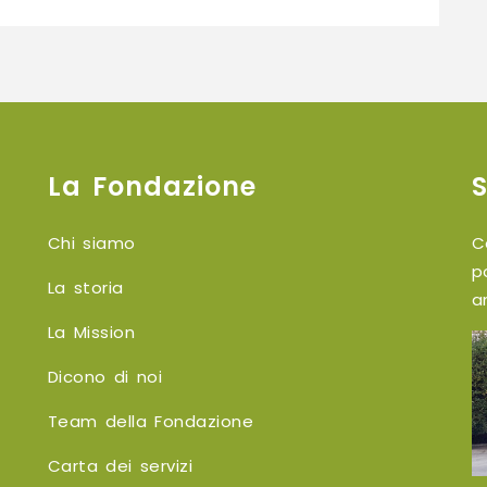
Aperta
la
convenzione
di
tirocinio
con
La Fondazione
UNISA
Chi siamo
C
p
La storia
a
La Mission
Dicono di noi
Team della Fondazione
Carta dei servizi