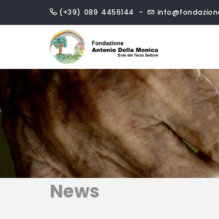
Skip
(+39) 089 4456144
info@fondazio
to
content
News