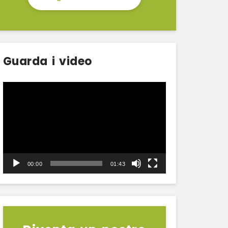
Guarda i video
Video
Player
00:00
01:43