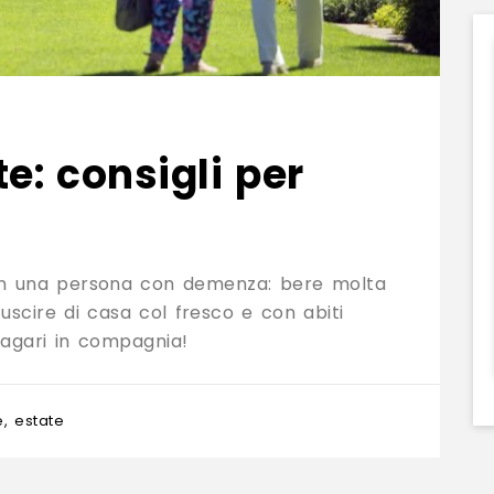
e: consigli per
con una persona con demenza: bere molta
uscire di casa col fresco e con abiti
 magari in compagnia!
e
,
estate