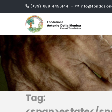
Skip
(+39) 089 4456144
info@fondazio
to
content
Tag:
<span>estate</sp