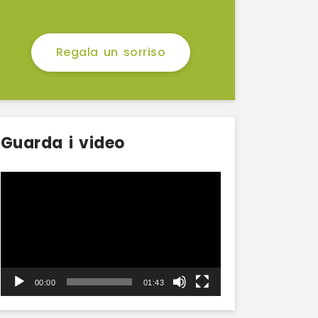
Regala un sorriso
Guarda i video
Video
Player
00:00
01:43